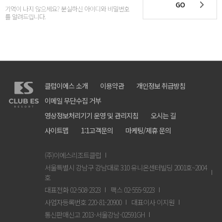
GO
기억이 나지 않으세요? 분실하신 아이디와 비밀번호
를 알려드립니다.
클럽이에스 소개
이용약관
개인정보 취급방침
이메일 무단수집 거부
영상정보처리기기 운영 및 관리지침
오시는 길
사이트맵
1:1고객문의
마케팅/제휴 문의
(주)이에스리조트클럽
서울특별시 강남구 강남대로 310 유니온센터빌딩 2001호~2004
호
대표전화 02-508-2323
팩스 02-555-9223
사업자등록번호 220-81-20900
대표이사 이지원
통신판매신고 2013-서울강남-02591GH