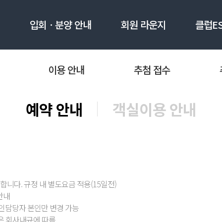
입회ㆍ분양 안내
회원 라운지
클럽E
ES 제주 리조트
ES 네팔 리조트
설립자 이종용 촌장의 삶과 꿈
성수기/연휴 추첨
공지사
이용 안내
추첨 접수
/취소
친환경 철학과 통합회원권의 특징
회원 객실 요금
이벤트/
패키지&이벤트
객실정보
회원 리워드 프로그램
숙박 상품권
뉴스레
객실정보
예약 안내
객실이용 안내
입회ㆍ분양 용어 및 절차 안내
운영위원
부대업장
통합회원권 입회ㆍ분양 문의
이용시설
서식 다운로드
갤러리
주변 관광지
합니다. 규정 내 별도요금 적용(15일전)
안내
법인담당자 본인만 변경 가능
기간은 회사내규에 따름